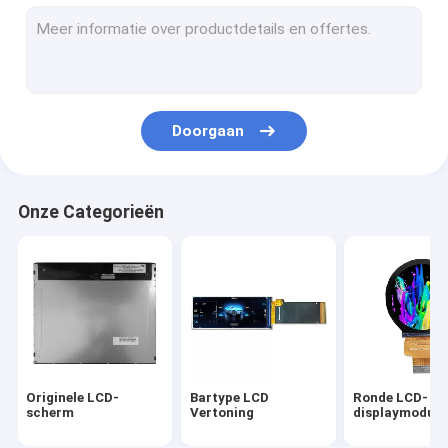
industriële tftvertoning
LCD-display van het voertuig
Militair LCD-scherm
Doorgaan
Medische Lcd Vertoning
IPS de Vertoning van TFT LCD
Onze Categorieën
Hoge Helderheidslcd Vertoning
Breed temperatuurscherm
TFT-scherm met hoge resolutie
douane tft vertoning
Originele LCD-
Bartype LCD
Ronde LCD-
Het Capacitieve Touche screen van TFT
scherm
Vertoning
displaymodule