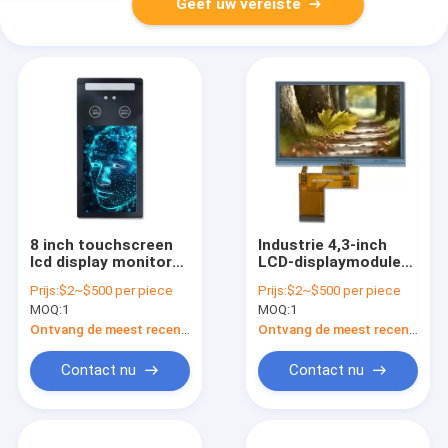
Geef uw vereiste
8 inch touchscreen
Industrie 4,3-inch
lcd display monitor
LCD-displaymodule
krachtig met mipi 31
TFT-resistief
Prijs:
$2~$500 per piece
Prijs:
$2~$500 per piece
interface
aanraakscherm
MOQ:
1
MOQ:
1
Ontvang de meest recente Prijs
Ontvang de meest recente Prijs
Contact nu
Contact nu