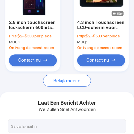
VR-show
Over ons
2.8 inch touchscreen
4.3 inch Touchscreen
lcd-scherm 600nits
LCD-scherm voor
Fabriekstocht
resistief
voertuigen
Prijs:
$2~$500 per piece
Prijs:
$2~$500 per piece
touchscreen
MOQ:
1
MOQ:
1
Kwaliteitscontrole
Ontvang de meest recente Prijs
Ontvang de meest recente Prijs
Nieuws
Contact nu
Contact nu
Vraag een offerte
Bekijk meer
Originele LCD-scherm
Laat Een Bericht Achter
We Zullen Snel Antwoorden
Bartype LCD Vertoning
Ronde LCD-displaymodule