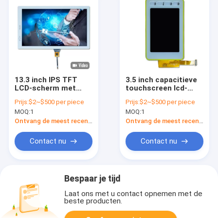
13.3 inch IPS TFT
3.5 inch capacitieve
LCD-scherm met
touchscreen lcd-
aanraakscherm
displaypaneel 3,5
Prijs:
$2~$500 per piece
Prijs:
$2~$500 per piece
Capaciteit
inch lcd-display hoge
MOQ:
1
MOQ:
1
1920x1080 pixels
resolutie
Ontvang de meest recente Prijs
Ontvang de meest recente Prijs
Contact nu
Contact nu
Bespaar je tijd
Laat ons met u contact opnemen met de
beste producten.