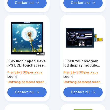
Contact nu
Contact nu
3.95 inch capacitieve
8 inch touchscreen
IPS LCD touchscreen
lcd display module
350 Nits Hoge
ips compact 800 x
Prijs:
$2~$500 per piece
Prijs:
$2~$500 per piece
helderheid
1280 pixels
MOQ:
1
MOQ:
1
Ontvang de meest recente Prijs
Ontvang de meest recente Prijs
Contact nu
Contact nu