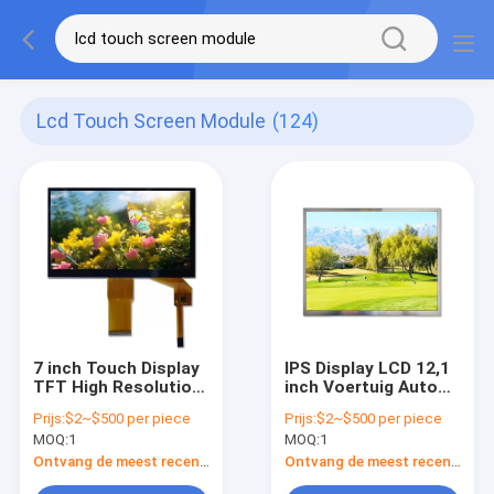
Lcd Touch Screen Module
(124)
7 inch Touch Display
IPS Display LCD 12,1
TFT High Resolution
inch Voertuig Auto
LCD Touch Screen
LCD Touch Screen
Prijs:
$2~$500 per piece
Prijs:
$2~$500 per piece
Module compact
Module
MOQ:
1
MOQ:
1
Ontvang de meest recente Prijs
Ontvang de meest recente Prijs