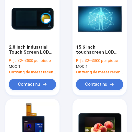
2.8 inch Industrial
15.6 inch
Touch Screen LCD
touchscreen LCD
Display 300 Nits 2,8
display TFT CTP met
Prijs:
$2~$500 per piece
Prijs:
$2~$500 per piece
inch TFT LCD Display
EDP 30 interface
MOQ:
1
MOQ:
1
Ontvang de meest recente Prijs
Ontvang de meest recente Prijs
Contact nu
Contact nu
Thuis
Producten
Video's