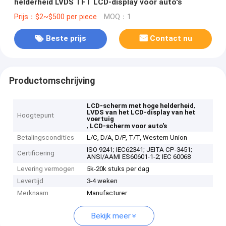
helderheid LVDS TFT LCD-display voor auto's
Prijs：$2~$500 per piece
MOQ：1
Beste prijs
Contact nu
Productomschrijving
,
LCD-scherm met hoge helderheid
LVDS van het LCD-display van het
Hoogtepunt
voertuig
,
LCD-scherm voor auto's
Betalingscondities
L/C, D/A, D/P, T/T, Western Union
ISO 9241; IEC62341; JEITA CP-3451;
Certificering
ANSI/AAMI ES60601-1-2; IEC 60068
Levering vermogen
5k-20k stuks per dag
Levertijd
3-4 weken
Merknaam
Manufacturer
Bekijk meer