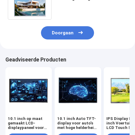
LVDS TFT LCD-display voor
auto's
Doorgaan
Geadviseerde Producten
10.1 inch op maat
10.1 inch Auto TFT-
IPS Display LC
gemaakt LCD-
display voor auto's
inch Voertuig 
displaypaneel voor
met hoge helderheid
LCD Touch Sc
voertuigen
LVDS 60 interface
Module