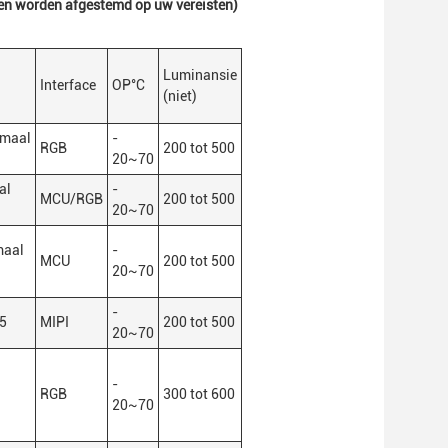
nnen worden afgestemd op uw vereisten)
Luminansie
Interface
OP
°C
(niet)
 maal
-
RGB
200 tot 500
20
~
70
al
-
MCU/RGB
200 tot 500
20
~
70
maal
-
MCU
200 tot 500
20
~
70
-
5
MIPI
200 tot 500
20
~
70
-
RGB
300 tot 600
20
~
70