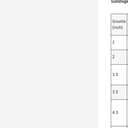
Sommige k
Grootte
(inch)
2
2
3.5
3.5
4.3