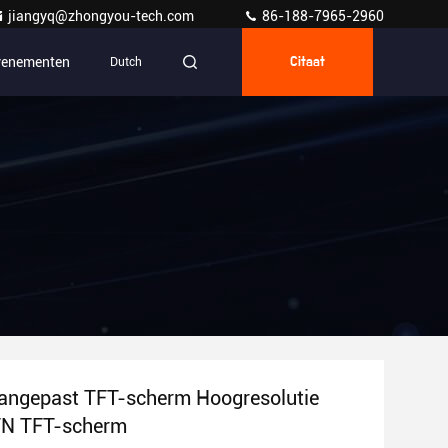
jiangyq@zhongyou-tech.com
86-188-7965-2960
venementen
Dutch
Citaat
aangepast TFT-scherm Hoogresolutie
TN TFT-scherm