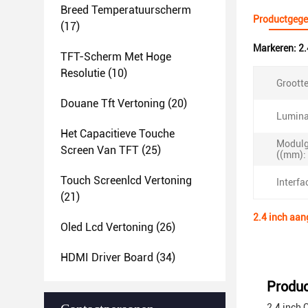
Breed Temperatuurscherm
Productgege
(17)
Markeren:
2.
TFT-Scherm Met Hoge
Resolutie
(10)
Grootte
Douane Tft Vertoning
(20)
Luminan
Het Capacitieve Touche
Modulg
Screen Van TFT
(25)
((mm):
Touch Screenlcd Vertoning
Interfa
(21)
2.4 inch aa
Oled Lcd Vertoning
(26)
HDMI Driver Board
(34)
Produc
2.4 inch 