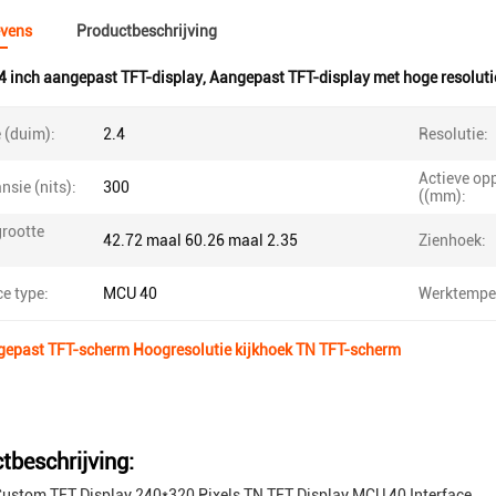
vens
Productbeschrijving
4 inch aangepast TFT-display
,
Aangepast TFT-display met hoge resoluti
 (duim):
2.4
Resolutie:
Actieve op
sie (nits):
300
((mm):
rootte
42.72 maal 60.26 maal 2.35
Zienhoek:
ce type:
MCU 40
Werktemper
ngepast TFT-scherm Hoogresolutie kijkhoek TN TFT-scherm
tbeschrijving:
Custom TFT Display 240*320 Pixels TN TFT Display MCU 40 Interface