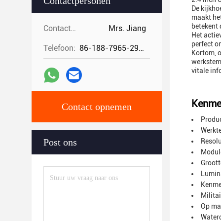
Contactpersonen
De kijkho
maakt het
betekent 
Contactpersonen:
Mrs. Jiang
Het actie
perfect o
Telefoon:
86-188-7965-2960
Kortom, o
werkstemp
vitale in
Kenme
Contact opnemen
Produ
Werkte
Post ons
Resolu
Modulg
Groott
Lumina
Kenme
Milita
Op ma
Water