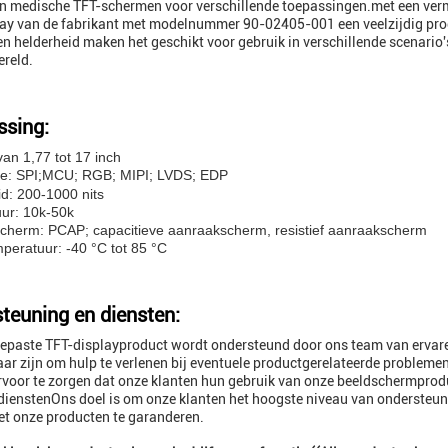
in medische TFT-schermen voor verschillende toepassingen.met een ver
ay van de fabrikant met modelnummer 90-02405-001 een veelzijdig prod
en helderheid maken het geschikt voor gebruik in verschillende scenario'
ereld.
sing:
van 1,77 tot 17 inch
e: SPI
MCU; RGB; MIPI; LVDS; EDP
;
d: 200-1000 nits
ur: 10k-50k
cherm: PCAP; capacitieve aanraakscherm, resistief aanraakscherm
peratuur: -40 °C tot 85 °C
teuning en diensten:
paste TFT-displayproduct wordt ondersteund door ons team van ervare
ar zijn om hulp te verlenen bij eventuele productgerelateerde problemen
voor te zorgen dat onze klanten hun gebruik van onze beeldschermprod
dienstenOns doel is om onze klanten het hoogste niveau van ondersteun
t onze producten te garanderen.