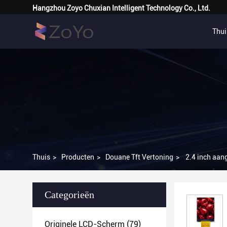
Hangzhou Zoyo Chuxian Intelligent Technology Co., Ltd.
Thui
Thuis
>
Producten
>
Douane Tft Vertoning
>
2.4 inch aan
Categorieën
Originele LCD-Scherm
(79)