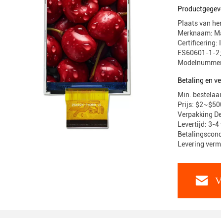
Productgegev
Plaats van h
Merknaam: Ma
Certificering
ES60601-1-2;
Modelnummer
Betaling en 
Min. bestelaan
Prijs: $2~$50
Verpakking De
Levertijd: 3-
Betalingscondi
Levering verm
V