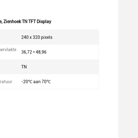
e
,
Zienhoek TN TFT Display
240 x 320 pixels
pervlakte
36,72 * 48,96
TN
atuur:
-20℃ aan 70℃