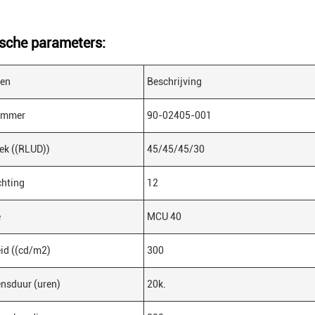
sche parameters:
en
Beschrijving
ummer
90-02405-001
ek ((RLUD))
45/45/45/30
chting
12
e
MCU 40
id ((cd/m2)
300
nsduur (uren)
20k.