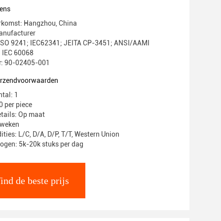
ens
erkomst: Hangzhou, China
nufacturer
: ISO 9241; IEC62341; JEITA CP-3451; ANSI/AAMI
 IEC 60068
: 90-02405-001
verzendvoorwaarden
tal: 1
0 per piece
tails: Op maat
4 weken
ties: L/C, D/A, D/P, T/T, Western Union
ogen: 5k-20k stuks per dag
ind de beste prijs