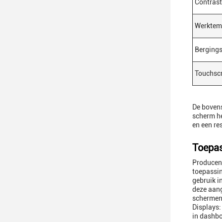
Contras
Werktem
Berging
Touchsc
De bovens
scherm he
en een re
Toepas
Producent
toepassin
gebruik i
deze aan
schermen 
Displays:
in dashb