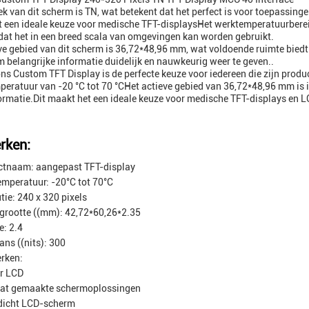
ek van dit scherm is TN, wat betekent dat het perfect is voor toepassinge
 een ideale keuze voor medische TFT-displaysHet werktemperatuurberei
dat het in een breed scala van omgevingen kan worden gebruikt.
ve gebied van dit scherm is 36,72*48,96 mm, wat voldoende ruimte biedt
m belangrijke informatie duidelijk en nauwkeurig weer te geven..
ns Custom TFT Display is de perfecte keuze voor iedereen die zijn produc
eratuur van -20 °C tot 70 °CHet actieve gebied van 36,72*48,96 mm is 
formatie.Dit maakt het een ideale keuze voor medische TFT-displays en L
rken:
ctnaam: aangepast TFT-display
mperatuur: -20°C tot 70°C
tie: 240 x 320 pixels
rootte ((mm): 42,72*60,26*2.35
e: 2.4
ns ((nits): 300
rken:
ir LCD
at gemaakte schermoplossingen
dicht LCD-scherm