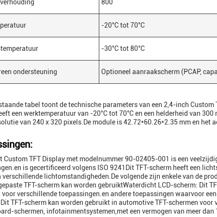
tverhouding
800
peratuur
-20°C tot 70°C
stemperatuur
-30°C tot 80°C
reen ondersteuning
Optioneel aanraakscherm (PCAP, capaci
taande tabel toont de technische parameters van een 2,4-inch Custom
eft een werktemperatuur van -20°C tot 70°C en een helderheid van 300 n
solutie van 240 x 320 pixels.De module is 42.72*60.26*2.35 mm en het 
singen:
 Custom TFT Display met modelnummer 90-02405-001 is een veelzijdig 
gen.en is gecertificeerd volgens ISO 9241Dit TFT-scherm heeft een lichts
n verschillende lichtomstandigheden.De volgende zijn enkele van de pr
gepaste TFT-scherm kan worden gebruiktWaterdicht LCD-scherm: Dit TF
voor verschillende toepassingen.en andere toepassingen waarvoor een 
 Dit TFT-scherm kan worden gebruikt in automotive TFT-schermen voor 
oard-schermen, infotainmentsystemen,met een vermogen van meer dan 