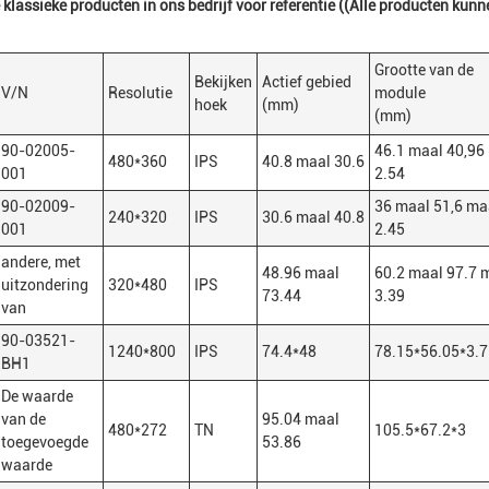
lassieke producten in ons bedrijf voor referentie ((Alle producten ku
Grootte van de
Bekijken
Actief gebied
V/N
Resolutie
module
hoek
(mm)
(mm)
90-02005-
46.1 maal 40,96
480*360
IPS
40.8 maal 30.6
001
2.54
90-02009-
36 maal 51,6 ma
240*320
IPS
30.6 maal 40.8
001
2.45
andere, met
48.96 maal
60.2 maal 97.7 
uitzondering
320*480
IPS
73.44
3.39
van
90-03521-
1240*800
IPS
74.4*48
78.15*56.05*3.7
BH1
De waarde
van de
95.04 maal
480*272
TN
105.5*67.2*3
toegevoegde
53.86
waarde