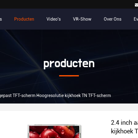
s
Producten
Video's
VR-Show
Over Ons
E
producten
gepast TFT-scherm Hoogresolutie kijkhoek TN TFT-scherm
2.4 inch 
kijkhoek 