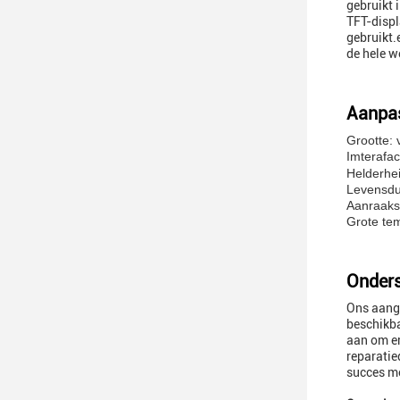
gebruikt 
TFT-displ
gebruikt.
de hele w
Aanpas
Grootte: 
Imterafac
Helderhei
Levensdu
Aanraaks
Grote tem
Onders
Ons aange
beschikba
aan om er
reparatie
succes me