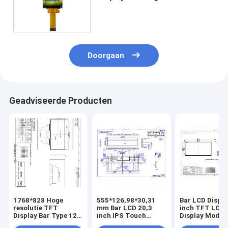
aangepast 2,4 inch LCD-
display
Doorgaan
Geadviseerde Producten
1768*828 Hoge
555*126,98*30,31
Bar LCD Displa
resolutie TFT
mm Bar LCD 20,3
inch TFT LCD
Display Bar Type 12
inch IPS Touch
Display Modul
inch Wide Color
Display met hoge
resolutie 192