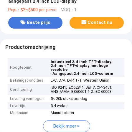
aangepast 2,4 inch LCD-display
Prijs：$2~$500 per piece
MOQ：1
Beste prijs
Contact nu
Productomschrijving
,
,
Industrieel 2
4 inch TFT-display
2.4 inch TFT-display met hoge
Hoogtepunt
resolutie
,
Aangepast 2.4 inch LCD-scherm
Betalingscondities
L/C, D/A, D/P, T/T, Western Union
ISO 9241; IEC62341; JEITA CP-3451;
Certificering
ANSI/AAMI ES60601-1-2; IEC 60068
Levering vermogen
5k-20k stuks per dag
Levertijd
3-4 weken
Merknaam
Manufacturer
Bekijk meer