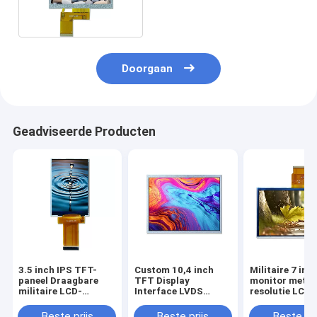
Fabrikant
Doorgaan
Geadviseerde Producten
3.5 inch IPS TFT-
Custom 10,4 inch
Militaire 7 inc
paneel Draagbare
TFT Display
monitor met h
militaire LCD-
Interface LVDS
resolutie LCD-
displaymodule
Militaire LCD
displaymodule
Monitor
Beste prijs
Beste prijs
Beste pri