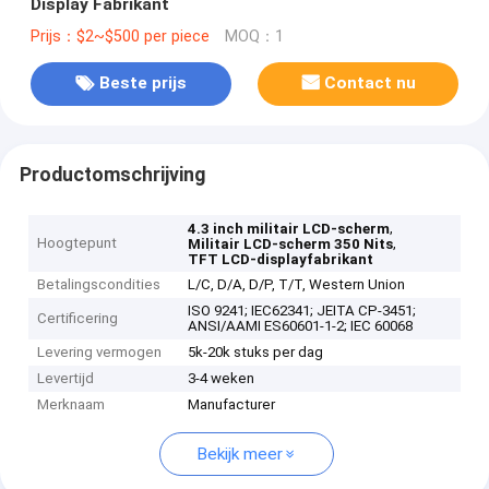
Display Fabrikant
Prijs：$2~$500 per piece
MOQ：1
Beste prijs
Contact nu
Productomschrijving
,
4.3 inch militair LCD-scherm
Hoogtepunt
,
Militair LCD-scherm 350 Nits
TFT LCD-displayfabrikant
Betalingscondities
L/C, D/A, D/P, T/T, Western Union
ISO 9241; IEC62341; JEITA CP-3451;
Certificering
ANSI/AAMI ES60601-1-2; IEC 60068
Levering vermogen
5k-20k stuks per dag
Levertijd
3-4 weken
Merknaam
Manufacturer
Bekijk meer