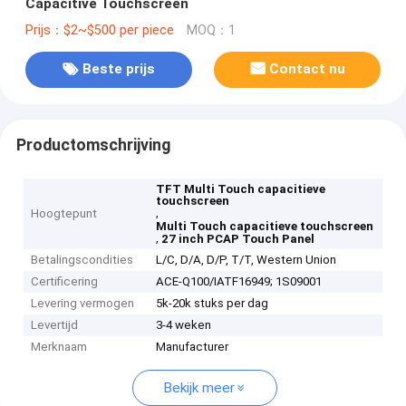
Capacitive Touchscreen
Prijs：$2~$500 per piece
MOQ：1
Beste prijs
Contact nu
Productomschrijving
TFT Multi Touch capacitieve
touchscreen
,
Hoogtepunt
Multi Touch capacitieve touchscreen
,
27 inch PCAP Touch Panel
Betalingscondities
L/C, D/A, D/P, T/T, Western Union
Certificering
ACE-Q100/IATF16949; 1S09001
Levering vermogen
5k-20k stuks per dag
Levertijd
3-4 weken
Merknaam
Manufacturer
Bekijk meer