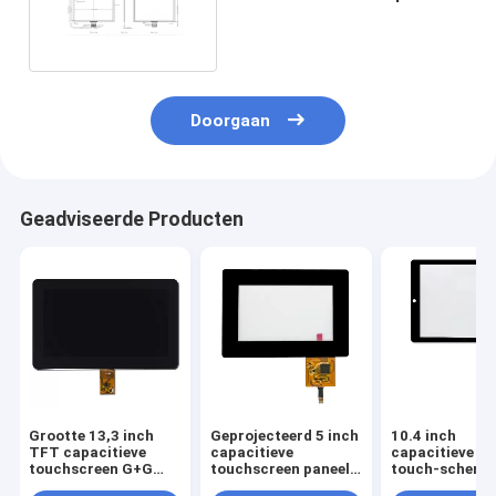
Touchscreen
Doorgaan
Geadviseerde Producten
Grootte 13,3 inch
Geprojecteerd 5 inch
10.4 inch
TFT capacitieve
capacitieve
capacitieve mu
touchscreen G+G
touchscreen paneel
touch-scherm
structuur
TFT PCAP
Slim microchi