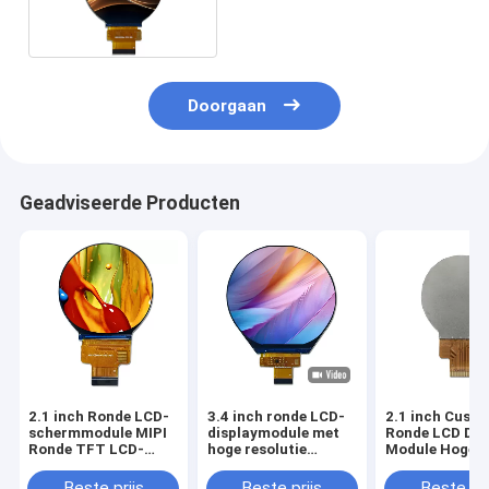
Display Circulair
Doorgaan
Geadviseerde Producten
2.1 inch Ronde LCD-
3.4 inch ronde LCD-
2.1 inch Custo
schermmodule MIPI
displaymodule met
Ronde LCD Dis
Ronde TFT LCD-
hoge resolutie
Module Hoge
scherm
cirkelvormig LCD-
resolutie
scherm
Beste prijs
Beste prijs
Beste pri