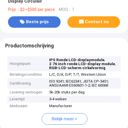
Display Circulair
Prijs：$2~$500 per piece
MOQ：1
Beste prijs
Contact nu
Productomschrijving
,
IPS Ronde LCD-displaymodule
Hoogtepunt
,
2.76 inch ronde LCD-display module
RGB-LCD-scherm cirkelvormig
Betalingscondities
L/C, D/A, D/P, T/T, Western Union
ISO 9241; IEC62341; JEITA CP-3451;
Certificering
ANSI/AAMI ES60601-1-2; IEC 60068
Levering vermogen
5k-20k stuks per dag
Levertijd
3-4 weken
Merknaam
Manufacturer
Bekijk meer