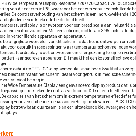
 IPS Wide Temperature Display Resolutie 720*720 Capacitive Touch Scr
chting van dit scherm is IPS, waardoor het scherm vanuit verschillende
erlies.De contrastverhouding van het scherm is een indrukwekkende 120
andigheden een uitstekende helderheid biedt.
temperatuurdisplay is ontworpen voor een breed scala aan industriële 
arheid en duurzaamheidMet een schermgrootte van 3,95 inch is dit di
erd in verschillende apparaten en apparatuur.
e belangrijkste voordelen van dit scherm is dat het is ontworpen om zelf
aakt voor gebruik in toepassingen waar temperatuurschommelingen wo
temperatuurdisplay is ook ontworpen om energiezuinig te zijn en verbru
n batterij-aangedreven apparaten.Dit maakt het een kosteneffectieve opl
gen..
 scherm gebruikte TFT-LCD-displaymodule is van hoge kwaliteit en zorgt
heid biedt.Dit maakt het scherm ideaal voor gebruik in medische scher
e van cruciaal belang is.
is het Wide Temperature Display een geavanceerd displayproduct dat is o
toepassingen.uitstekende contrastverhoudingDit scherm biedt een uit
De capaciteit van het scherm om in extreme temperaturen effectief te fu
lossing voor verschillende toepassingenHet gebruik van een LVDS-LCD-
isplay betrouwbaar, duurzaam is en een uitstekende kleurweergave en hel
displays.
rken: