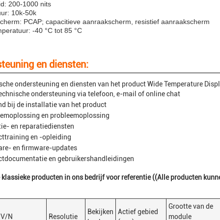
d: 200-1000 nits
ur: 10k-50k
cherm: PCAP; capacitieve aanraakscherm, resistief aanraakscherm
peratuur: -40 °C tot 85 °C
teuning en diensten:
sche ondersteuning en diensten van het product Wide Temperature Disp
echnische ondersteuning via telefoon, e-mail of online chat
nd bij de installatie van het product
eemoplossing en probleemoplossing
ie- en reparatiediensten
ttraining en -opleiding
re- en firmware-updates
tdocumentatie en gebruikershandleidingen
lassieke producten in ons bedrijf voor referentie ((Alle producten ku
Grootte van de
Bekijken
Actief gebied
V/N
Resolutie
module