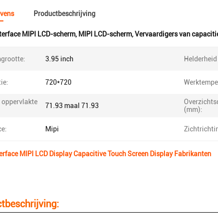
vens
Productbeschrijving
terface MIPI LCD-scherm
,
MIPI LCD-scherm
,
Vervaardigers van capaciti
grootte:
3.95 inch
Helderheid 
ie:
720*720
Werktemper
 oppervlakte
Overzichts
71.93 maal 71.93
(mm):
ce:
Mipi
Zichtrichti
terface MIPI LCD Display Capacitive Touch Screen Display Fabrikanten
tbeschrijving: