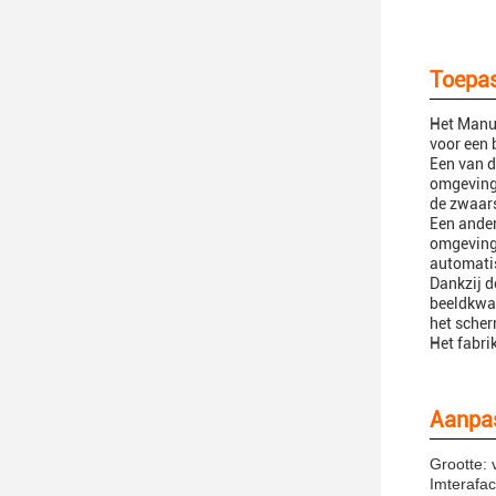
Toepas
Het Manuf
voor een 
Een van d
omgevinge
de zwaar
Een ander
omgeving
automatis
Dankzij d
beeldkwal
het scher
Het fabri
Aanpas
Grootte: 
Imterafac