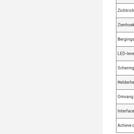
Zichtric
Zienhoe
Berging
LED-leve
Schermg
Helderhe
Omvang 
Interfac
Actieve 