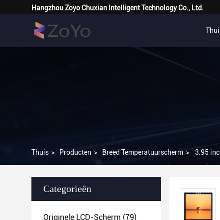
Hangzhou Zoyo Chuxian Intelligent Technology Co., Ltd.
Thui
Thuis
>
Producten
>
Breed Temperatuurscherm
>
3.95 in
Categorieën
Originele LCD-Scherm
(79)