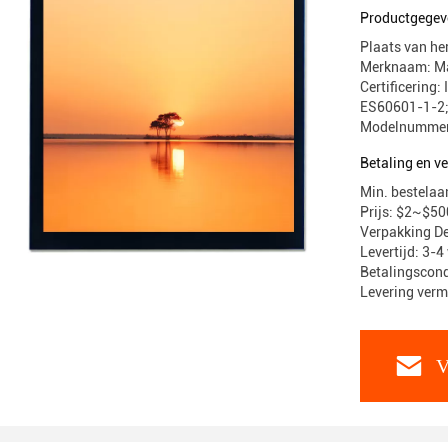
Productgegev
Plaats van h
Merknaam: Ma
Certificering
ES60601-1-2;
Modelnummer
Betaling en 
Min. bestelaan
Prijs: $2~$50
Verpakking De
Levertijd: 3-
Betalingscondi
Levering verm
V