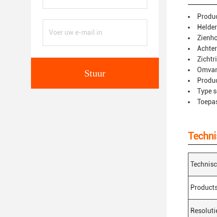
Produ
Helder
Zienh
Achter
Zichtr
Omvan
Stuur
Produc
Type 
Toepas
Techni
Technis
Product
Resoluti