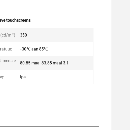
eve touchscreens
(cd/m ²):
350
atuur:
-30℃ aan 85℃
dimensie
80.85 maal 83.85 maal 3.1
ng:
Ips