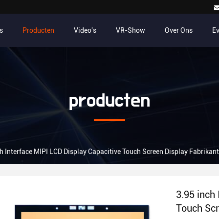
s
Producten
Video's
VR-Show
Over Ons
E
producten
ch Interface MIPI LCD Display Capacitive Touch Screen Display Fabrikan
3.95 inch
Touch Scr