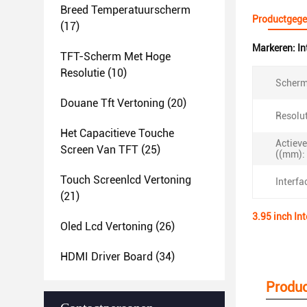
Breed Temperatuurscherm
Productgege
(17)
Markeren:
In
TFT-Scherm Met Hoge
Resolutie
(10)
Scherm
Douane Tft Vertoning
(20)
Resolut
Het Capacitieve Touche
Actieve
Screen Van TFT
(25)
((mm):
Touch Screenlcd Vertoning
Interfa
(21)
3.95 inch In
Oled Lcd Vertoning
(26)
HDMI Driver Board
(34)
Produc