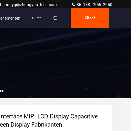
jiangyq@zhongyou-tech.com
86-188-7965-2960
venementen
Dutch
Citaat
ten
 Interface MIPI LCD Display Capacitive
een Display Fabrikanten