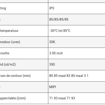
hting
IPS
k
85/85/85/85
stemperatuur
-30°C tot 85°C
nsduur (uren)
30K.
rootte
3.95 inch
id (cd/m2)
350
van de contour (mm)
80.85 maal 83.85 maal 3.1
e
MIPI
oppervlakte ((mm)
71.93 maal 71.93