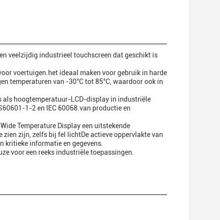
veelzijdig industrieel touchscreen dat geschikt is
oor voertuigen.het ideaal maken voor gebruik in harde
n temperaturen van -30°C tot 85°C, waardoor ook in
s als hoogtemperatuur-LCD-display in industriële
S60601-1-2 en IEC 60068.van productie en
r Wide Temperature Display een uitstekende
ien zijn, zelfs bij fel lichtDe actieve oppervlakte van
 kritieke informatie en gegevens.
ze voor een reeks industriële toepassingen.