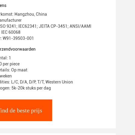
ens
erkomst: Hangzhou, China
nufacturer
: ISO 9241; IEC62341; JEITA CP-3451; ANSI/AAMI
 IEC 60068
: W91-39503-001
verzendvoorwaarden
tal: 1
0 per piece
tails: Op maat
4 weken
ties: L/C, D/A, D/P, T/T, Western Union
ogen: 5k-20k stuks per dag
ind de beste prijs