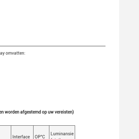
lay omvatten:
nnen worden afgestemd op uw vereisten)
Luminansie
Interface
OP
°C