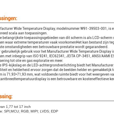
singen:
acturer Wide Temperature Display, modelnummer W91-39503-001, is een 
breed scala aan toepassingen.
e belangrijkste toepassingsgebieden van dit scherm is als LCD-scherm v
n waar extreme temperaturen vaak voorkomenHet kan bestand zijn tege
ste omstandigheden een betrouwbare prestatie wordt gegarandeerd.
 gebruikelijk gebruik voor het Manufacturer Wide Temperature Display i
en.met inbegrip van ISO 9241, IEC62341, JEITA CP-3451, ANSI/AAMI E
ering tot olie en gas exploratie en meer.
e IPS-kijkslag en de LED-achtergrondverlichting biedt het Manufacture
iteit en helderheid.ervoor zorgen dat de beelden helder en gemakkelijk te z
m is 71,93*71,93 mm, wat voldoende ruimte biedt voor het weergeven van
kantbreedtemperatuurdisplay is een betrouwbare en kosteneffectieve keu
sing:
van 1,77 tot 17 inch
e: SPI
MCU; RGB; MIPI; LVDS; EDP
;