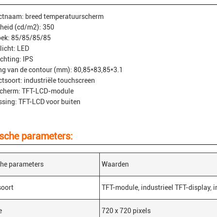
ctnaam: breed temperatuurscherm
heid (cd/m2): 350
oek: 85/85/85/85
licht: LED
ichting: IPS
g van de contour (mm): 80,85*83,85*3.1
tsoort: industriële touchscreen
scherm: TFT-LCD-module
sing: TFT-LCD voor buiten
sche parameters:
che parameters
Waarden
soort
TFT-module, industrieel TFT-display, 
e
720 x 720 pixels