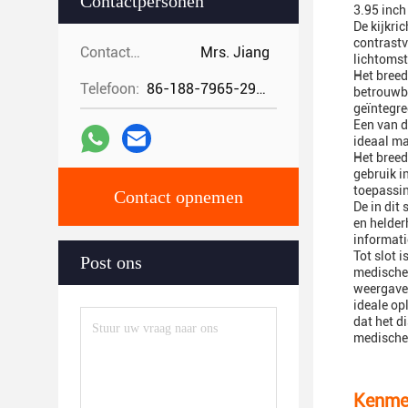
Contactpersonen
3.95 inch
De kijkri
contrastv
Contactpersonen:
Mrs. Jiang
lichtomst
Het breed
Telefoon:
86-188-7965-2960
betrouwba
geïntegre
Een van d
ideaal m
Het breed
gebruik i
toepassin
Contact opnemen
De in dit
en helder
informati
Tot slot 
Post ons
medische 
weergave.
ideale op
dat het d
medische 
Kenme