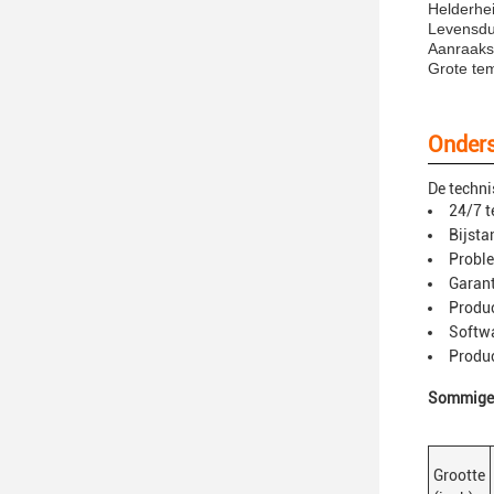
Helderhei
Levensdu
Aanraaks
Grote tem
Onders
De techni
24/7 t
Bijsta
Probl
Garant
Produc
Softwa
Produc
Sommige k
Grootte