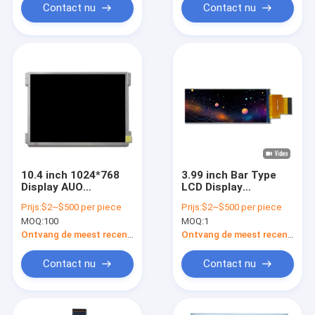
Contact nu
Contact nu
10.4 inch 1024*768
3.99 inch Bar Type
Display AUO
LCD Display
G104XVN01.010 IPS
Hoogresolutie IPS
Prijs:
$2~$500 per piece
Prijs:
$2~$500 per piece
Display Panel
LCD Display paneel
MOQ:
100
MOQ:
1
Provider
Ontvang de meest recente Prijs
Ontvang de meest recente Prijs
Contact nu
Contact nu