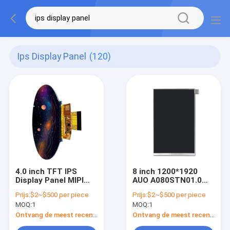
Ips Display Panel
(120)
4.0 inch TFT IPS
8 inch 1200*1920
Display Panel MIPI
AUO A080STN01.0
Interface Display 720
IPS-displaypaneel
Prijs:
$2~$500 per piece
Prijs:
$2~$500 per piece
* 720 resolutie
MOQ:
1
MOQ:
1
Ontvang de meest recente Prijs
Ontvang de meest recente Prijs