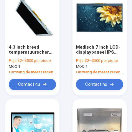
4.3 inch breed
Medisch 7 inch LCD-
temperatuurscherm
displaypaneel IPS
Op maat gemaakt IPS
LVDS Interface
Prijs:
$2~$500 per piece
Prijs:
$2~$500 per piece
TFT-schermpaneel
Helderheid 650 Nits
MOQ:
1
MOQ:
1
Ontvang de meest recente Prijs
Ontvang de meest recente Prijs
Contact nu
Contact nu
Thuis
Producten
Video's