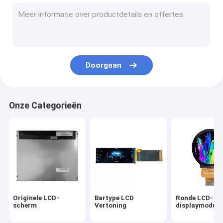
industriële tftvertoning
LCD-display van het voertuig
Militair LCD-scherm
Doorgaan
Medische Lcd Vertoning
IPS de Vertoning van TFT LCD
Onze Categorieën
Hoge Helderheidslcd Vertoning
Breed temperatuurscherm
TFT-scherm met hoge resolutie
douane tft vertoning
Originele LCD-
Bartype LCD
Ronde LCD-
Het Capacitieve Touche screen van TFT
scherm
Vertoning
displaymodule