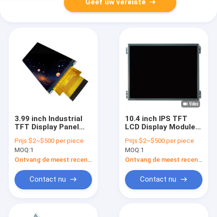
Geef uw vereiste
3.99 inch Industrial
10.4 inch IPS TFT
TFT Display Panel
LCD Display Module
Bar Type met RGB-
LVDS Display Panel
Prijs:
$2~$500 per piece
Prijs:
$2~$500 per piece
interface
Hoge resolutie
MOQ:
1
MOQ:
1
Ontvang de meest recente Prijs
Ontvang de meest recente Prijs
Contact nu
Contact nu