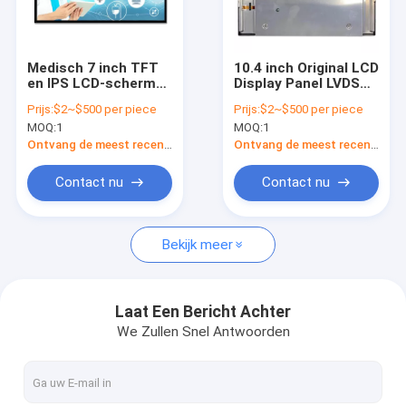
VR-show
Over ons
Medisch 7 inch TFT
10.4 inch Original LCD
en IPS LCD-scherm
Display Panel LVDS
Fabriekstocht
met hoge resolutie
20 Interface TIANMA
Prijs:
$2~$500 per piece
Prijs:
$2~$500 per piece
1024*600
P1040XGF1MA00
MOQ:
1
MOQ:
1
Kwaliteitscontrole
Ontvang de meest recente Prijs
Ontvang de meest recente Prijs
Nieuws
Contact nu
Contact nu
Vraag een offerte
Bekijk meer
Originele LCD-scherm
Laat Een Bericht Achter
We Zullen Snel Antwoorden
Bartype LCD Vertoning
Ronde LCD-displaymodule