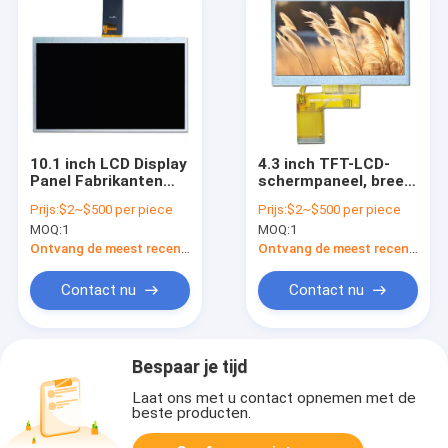
10.1 inch LCD Display
4.3 inch TFT-LCD-
Panel Fabrikanten
schermpaneel, breed
Industriële breedte
temperatuurscherm,
Prijs:
$2~$500 per piece
Prijs:
$2~$500 per piece
temperatuur
industriële kwaliteit
MOQ:
1
MOQ:
1
Ontvang de meest recente Prijs
Ontvang de meest recente Prijs
Contact nu
Contact nu
Bespaar je tijd
Laat ons met u contact opnemen met de
beste producten.