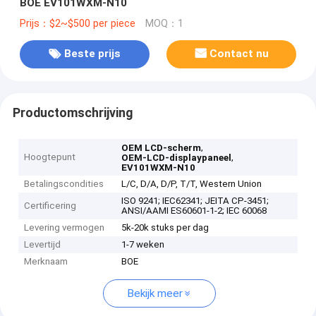
BOE EV101WXM-N10
Prijs：$2~$500 per piece
MOQ：1
Beste prijs
Contact nu
Productomschrijving
,
OEM LCD-scherm
Hoogtepunt
,
OEM-LCD-displaypaneel
EV101WXM-N10
Betalingscondities
L/C, D/A, D/P, T/T, Western Union
ISO 9241; IEC62341; JEITA CP-3451;
Certificering
ANSI/AAMI ES60601-1-2; IEC 60068
Levering vermogen
5k-20k stuks per dag
Levertijd
1-7 weken
Merknaam
BOE
Bekijk meer