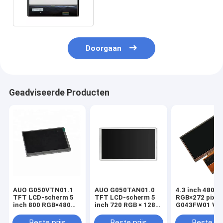
BOE EV101WXM-N10
Doorgaan
Geadviseerde Producten
AUO G050VTN01.1
AUO G050TAN01.0
4.3 inch 480
TFT LCD-scherm 5
TFT LCD-scherm 5
RGB×272 pixel
inch 800 RGB×480
inch 720 RGB × 1280
G043FW01 V0
pixels
pixels
Display
Beste prijs
Beste prijs
Beste pri