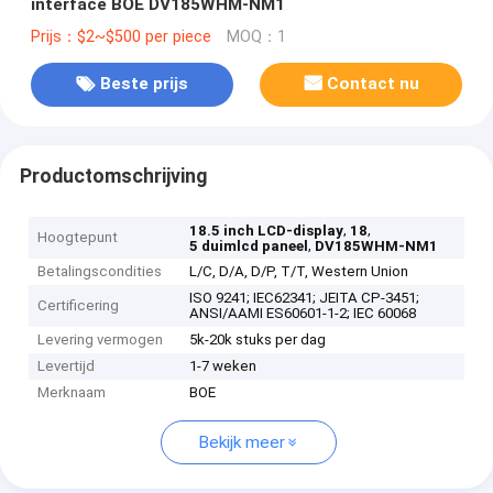
interface BOE DV185WHM-NM1
Prijs：$2~$500 per piece
MOQ：1
Beste prijs
Contact nu
Productomschrijving
,
,
18.5 inch LCD-display
18
Hoogtepunt
,
5 duimlcd paneel
DV185WHM-NM1
Betalingscondities
L/C, D/A, D/P, T/T, Western Union
ISO 9241; IEC62341; JEITA CP-3451;
Certificering
ANSI/AAMI ES60601-1-2; IEC 60068
Levering vermogen
5k-20k stuks per dag
Levertijd
1-7 weken
Merknaam
BOE
Bekijk meer