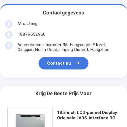
Contactgegevens
Mrs. Jiang
18879652960
6e verdieping, nummer 96, Fangxingdu Street,
Xingqiao North Road, Linping District, Hangzhou
Contact nu
Krijg De Beste Prijs Voor
18.5 inch LCD-paneel Display
Originele LVDS-interface BOE
DV185WHM-NM1