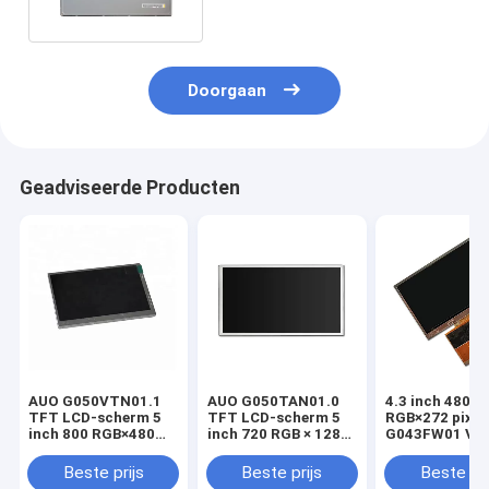
Doorgaan
Geadviseerde Producten
AUO G050VTN01.1
AUO G050TAN01.0
4.3 inch 480
TFT LCD-scherm 5
TFT LCD-scherm 5
RGB×272 pixel
inch 800 RGB×480
inch 720 RGB × 1280
G043FW01 V0
pixels
pixels
Display
Beste prijs
Beste prijs
Beste pri