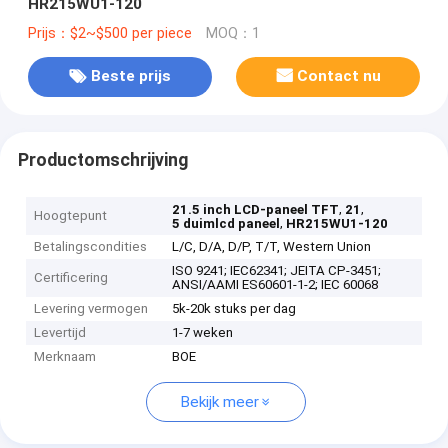
HR215WU1-120
Prijs：$2~$500 per piece
MOQ：1
Beste prijs
Contact nu
Productomschrijving
,
,
21.5 inch LCD-paneel TFT
21
Hoogtepunt
,
5 duimlcd paneel
HR215WU1-120
Betalingscondities
L/C, D/A, D/P, T/T, Western Union
ISO 9241; IEC62341; JEITA CP-3451;
Certificering
ANSI/AAMI ES60601-1-2; IEC 60068
Levering vermogen
5k-20k stuks per dag
Levertijd
1-7 weken
Merknaam
BOE
Bekijk meer