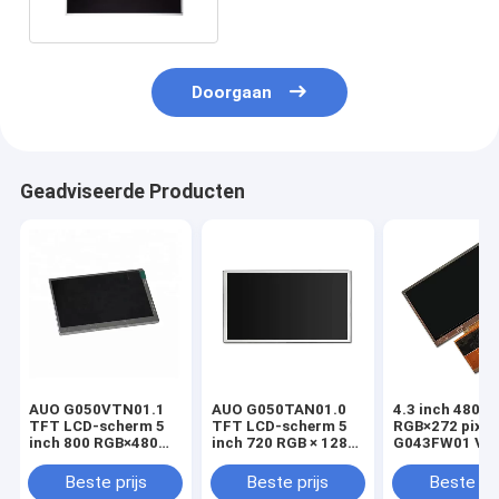
Doorgaan
Geadviseerde Producten
AUO G050VTN01.1
AUO G050TAN01.0
4.3 inch 480
TFT LCD-scherm 5
TFT LCD-scherm 5
RGB×272 pixel
inch 800 RGB×480
inch 720 RGB × 1280
G043FW01 V0
pixels
pixels
Display
Beste prijs
Beste prijs
Beste pri