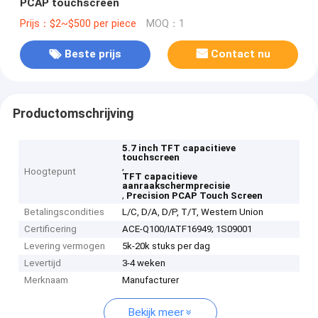
PCAP touchscreen
Prijs：$2~$500 per piece
MOQ：1
Beste prijs
Contact nu
Productomschrijving
5.7 inch TFT capacitieve
touchscreen
,
Hoogtepunt
TFT capacitieve
aanraakschermprecisie
,
Precision PCAP Touch Screen
Betalingscondities
L/C, D/A, D/P, T/T, Western Union
Certificering
ACE-Q100/IATF16949; 1S09001
Levering vermogen
5k-20k stuks per dag
Levertijd
3-4 weken
Merknaam
Manufacturer
Bekijk meer