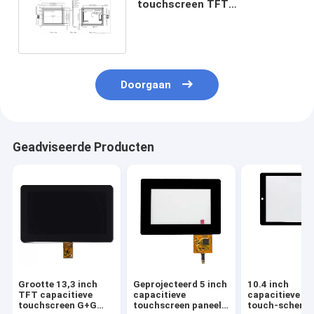
touchscreen TFT
geprojecteerd met microchip
controller IC
Doorgaan
Geadviseerde Producten
Grootte 13,3 inch
Geprojecteerd 5 inch
10.4 inch
TFT capacitieve
capacitieve
capacitieve mu
touchscreen G+G
touchscreen paneel
touch-scherm