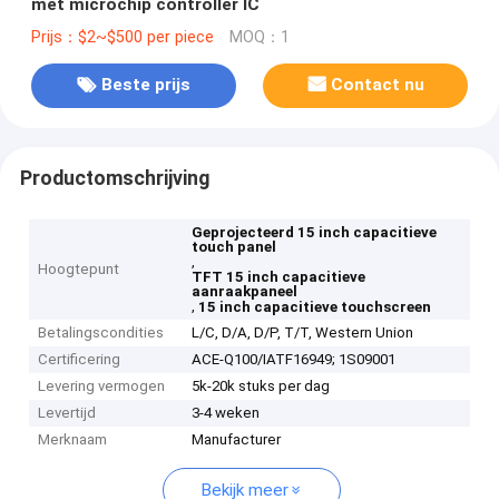
met microchip controller IC
Prijs：$2~$500 per piece
MOQ：1
Beste prijs
Contact nu
Productomschrijving
Geprojecteerd 15 inch capacitieve
touch panel
,
Hoogtepunt
TFT 15 inch capacitieve
aanraakpaneel
,
15 inch capacitieve touchscreen
Betalingscondities
L/C, D/A, D/P, T/T, Western Union
Certificering
ACE-Q100/IATF16949; 1S09001
Levering vermogen
5k-20k stuks per dag
Levertijd
3-4 weken
Merknaam
Manufacturer
Bekijk meer