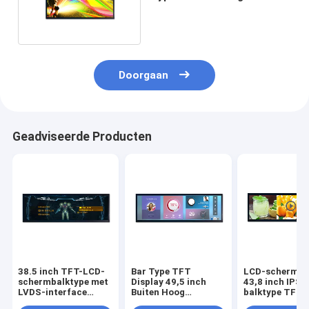
buitenreclame
Doorgaan
Geadviseerde Producten
38.5 inch TFT-LCD-
Bar Type TFT
LCD-schermm
schermbalktype met
Display 49,5 inch
43,8 inch IPS-
LVDS-interface
Buiten Hoog
balktype TFT-
Buiten hoge
Helderheid LVDS
scherm