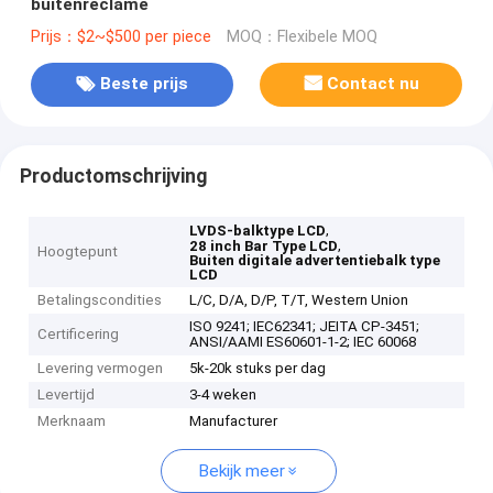
buitenreclame
Prijs：$2~$500 per piece
MOQ：Flexibele MOQ
Beste prijs
Contact nu
Productomschrijving
,
LVDS-balktype LCD
,
28 inch Bar Type LCD
Hoogtepunt
Buiten digitale advertentiebalk type
LCD
Betalingscondities
L/C, D/A, D/P, T/T, Western Union
ISO 9241; IEC62341; JEITA CP-3451;
Certificering
ANSI/AAMI ES60601-1-2; IEC 60068
Levering vermogen
5k-20k stuks per dag
Levertijd
3-4 weken
Merknaam
Manufacturer
Bekijk meer