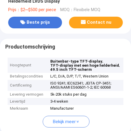
Helderheid LVDS Display
Prijs：$2~$500 per piece
MOQ：Flexibele MOQ
Beste prijs
Contact nu
Productomschrijving
,
Buitenbar-type TFT-display
Hoogtepunt
,
TFT-display met een hoge helderheid
49.5 inch TFT-scherm
Betalingscondities
L/C, D/A, D/P, T/T, Western Union
ISO 9241; IEC62341; JEITA CP-3451;
Certificering
ANSI/AAMI ES60601-1-2; IEC 60068
Levering vermogen
5k-20k stuks per dag
Levertijd
3-4 weken
Merknaam
Manufacturer
Bekijk meer