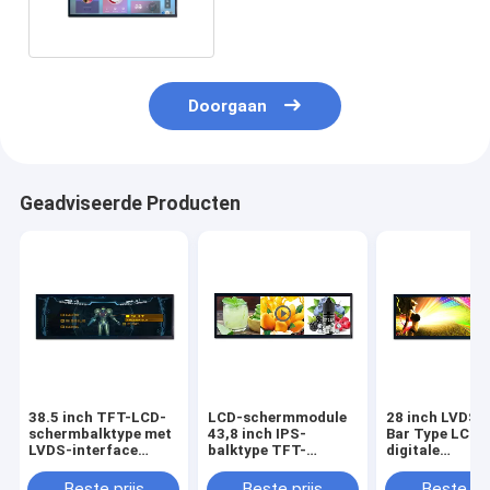
LVDS Display
Doorgaan
Geadviseerde Producten
38.5 inch TFT-LCD-
LCD-schermmodule
28 inch LVDS D
schermbalktype met
43,8 inch IPS-
Bar Type LCD 
LVDS-interface
balktype TFT-
digitale
Buiten hoge
scherm
buitenreclame
helderheid
Beste prijs
Beste prijs
Beste pri