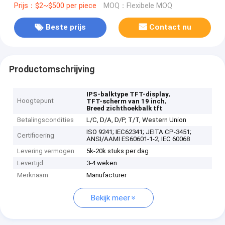
Prijs：$2~$500 per piece
MOQ：Flexibele MOQ
Beste prijs
Contact nu
Productomschrijving
,
IPS-balktype TFT-display
Hoogtepunt
,
TFT-scherm van 19 inch
Breed zichthoekbalk tft
Betalingscondities
L/C, D/A, D/P, T/T, Western Union
ISO 9241; IEC62341; JEITA CP-3451;
Certificering
ANSI/AAMI ES60601-1-2; IEC 60068
Levering vermogen
5k-20k stuks per dag
Levertijd
3-4 weken
Merknaam
Manufacturer
Bekijk meer