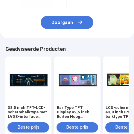
Doorgaan
Geadviseerde Producten
38.5 inch TFT-LCD-
Bar Type TFT
LCD-schermm
schermbalktype met
Display 49,5 inch
43,8 inch IPS-
LVDS-interface
Buiten Hoog
balktype TFT-
Buiten hoge
Helderheid LVDS
scherm
helderheid
Display
Beste prijs
Beste prijs
Beste pri